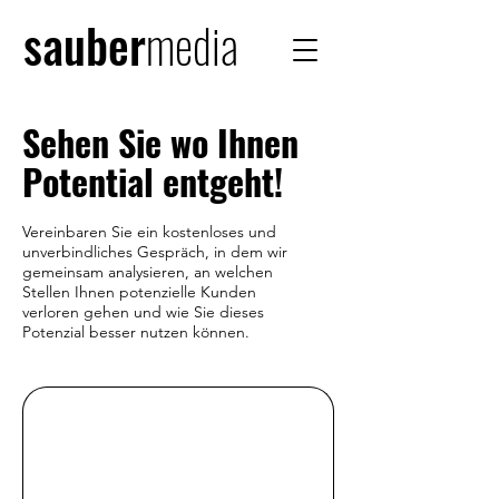
sauber
media
Sehen Sie wo Ihnen
Potential entgeht!
Vereinbaren Sie ein kostenloses und
unverbindliches Gespräch, in dem wir
gemeinsam analysieren, an welchen
Stellen Ihnen potenzielle Kunden
verloren gehen und wie Sie dieses
Potenzial besser nutzen können.